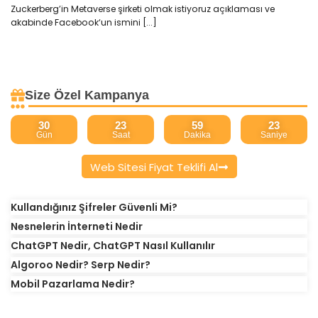
Zuckerberg’in Metaverse şirketi olmak istiyoruz açıklaması ve
akabinde Facebook‘un ismini [...]
Size Özel Kampanya
30
23
59
23
Gün
Saat
Dakika
Saniye
Web Sitesi Fiyat Teklifi Al
Kullandığınız Şifreler Güvenli Mi?
Nesnelerin İnterneti Nedir
ChatGPT Nedir, ChatGPT Nasıl Kullanılır
Algoroo Nedir? Serp Nedir?
Mobil Pazarlama Nedir?