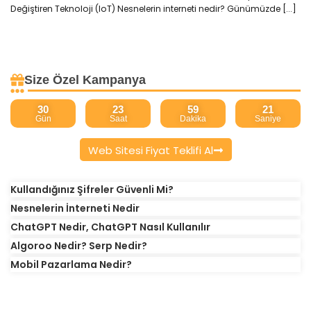
Değiştiren Teknoloji (IoT) Nesnelerin interneti nedir? Günümüzde [...]
Size Özel Kampanya
30
23
59
21
Gün
Saat
Dakika
Saniye
Web Sitesi Fiyat Teklifi Al
Kullandığınız Şifreler Güvenli Mi?
Nesnelerin İnterneti Nedir
ChatGPT Nedir, ChatGPT Nasıl Kullanılır
Algoroo Nedir? Serp Nedir?
Mobil Pazarlama Nedir?