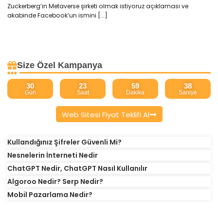
Zuckerberg’in Metaverse şirketi olmak istiyoruz açıklaması ve
akabinde Facebook‘un ismini [...]
Size Özel Kampanya
30
23
59
38
Gün
Saat
Dakika
Saniye
Web Sitesi Fiyat Teklifi Al
Kullandığınız Şifreler Güvenli Mi?
Nesnelerin İnterneti Nedir
ChatGPT Nedir, ChatGPT Nasıl Kullanılır
Algoroo Nedir? Serp Nedir?
Mobil Pazarlama Nedir?